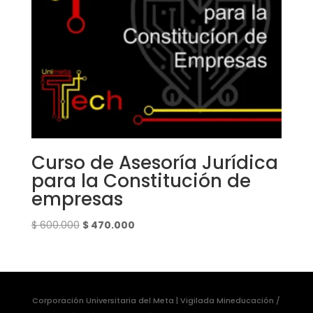
Curso de Asesoría Jurídica
para la Constitución de
empresas
El
El
$
600.000
$
470.000
precio
precio
original
actual
era:
es:
$ 600.000.
$ 470.000.
Corporación Universitaria del Meta | Vigilada Mineducación /