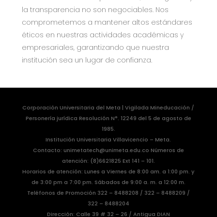
la transparencia no son negociables. Nos
comprometemos a mantener altos estándares
éticos en nuestras actividades académicas y
empresariales, garantizando que nuestra
institución sea un lugar de confianza.
Corporación Universitaria del Meta | Vigilada Mineducación /
Personería jurídica Resolución N°. 12249 del 5 de agosto de
1985.
Institución Universitaria Villavicencio – Meta.
Contacto: unimetatech@unimeta.edu.co Números de
atención: (8)6621825 Ext 141 – 101.
Horarios de atención: Lunes a Viernes de 8:00 am. a 1:00 pm. y
de 3:00 pm a 7:00 pm. Sábados de 9:00 a. m. a 12:00 m.
Teléfonos de Promoción 322 – 8488208 / 322 – 8488209 /
322 – 8488204
Dirección: Calle 39 # 32 – 26 / Antigua DIAN